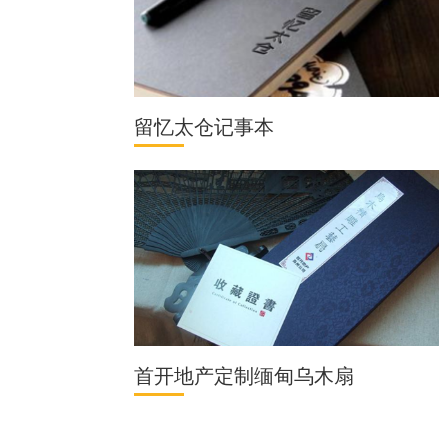
留忆太仓记事本
首开地产定制缅甸乌木扇